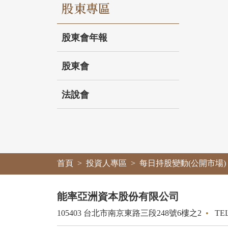
股東專區
股東會年報
股東會
法說會
首頁
投資人專區
每日持股變動(公開市場)
能率亞洲資本股份有限公司
105403 台北市南京東路三段248號6樓之2
•
TEL