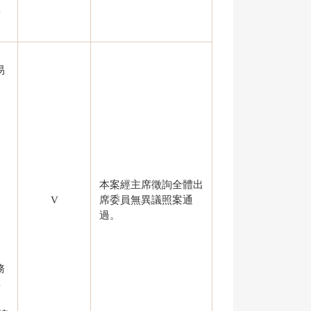
新
易
本案經主席徵詢全體出
V
席委員無異議照案通
過。
務
4