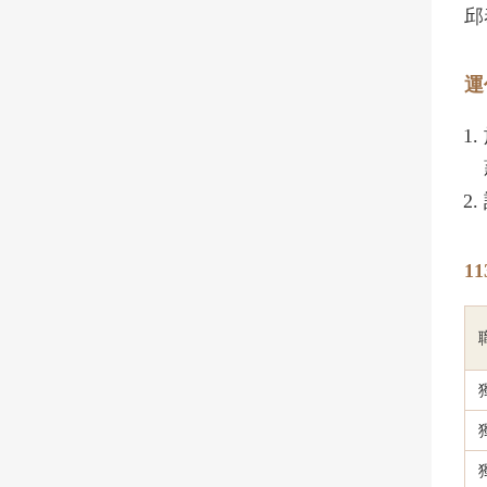
邱
運
1