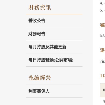
財務資訊
營收公告
審
財務報告
邱
每月持股及其他更新
運
每日持股變動(公開市場)
推
永續經營
1
利害關係人