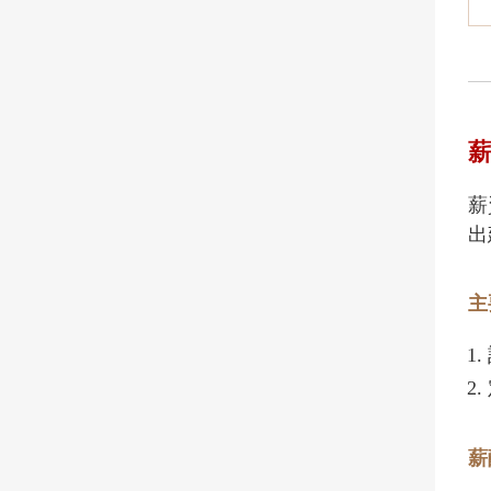
薪
出
主
薪