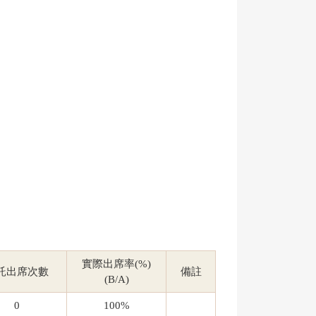
實際出席率(%)
託出席次數
備註
(B/A)
0
100%