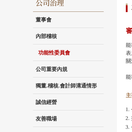
公司治理
董事會
內部稽核
能
功能性委員會
表
關
公司重要內規
能
獨董.稽核.會計師溝通情形
主
誠信經營
友善職場