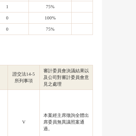
1
75%
0
100%
0
75%
審計委員會決議結果以
證交法14-5
及公司對審計委員會意
所列事項
見之處理
本案經主席徵詢全體出
V
席委員無異議照案通
過。