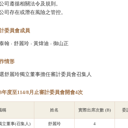
公司遵循相關法令及規則。
公司存在或潛在風險之管控。
計委員會成員
泰翰 ‧ 舒麗玲 ‧ 黃煒迪 ‧ 御山正
作情形
選舒麗玲獨立董事擔任審計委員會召集人
13年度至114/8月止審計委員會開會4次
職稱
姓名
實際出席次數 (B)
委
獨立董事(召集人)
舒麗玲
4