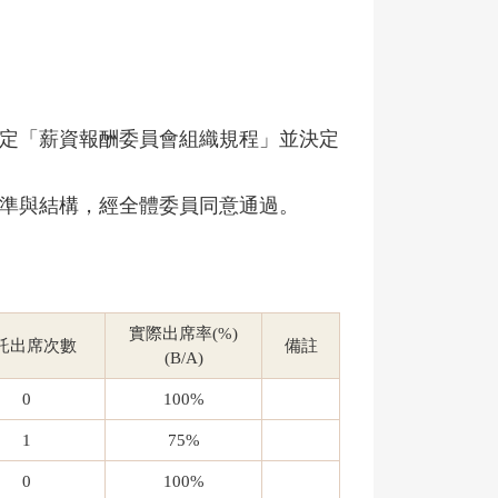
及訂定「薪資報酬委員會組織規程」並決定
準與結構，經全體委員同意通過。
實際出席率(%)
託出席次數
備註
(B/A)
0
100%
1
75%
0
100%