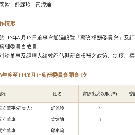
泰翰 ‧ 舒麗玲 ‧ 黃煒迪
作情形
於113年7月17日董事會通過設置「薪資報酬委員會」
薪酬委員會成員。
討論董事及經理人績效評估與薪資報酬之政策、制度、標
13年度至114/8月止薪酬委員會開會4次
職稱
姓名
實際出席次數 (B)
委
獨立董事(召集人)
舒麗玲
4
獨立董事
黃煒迪
3
獨立董事
邱泰翰
4