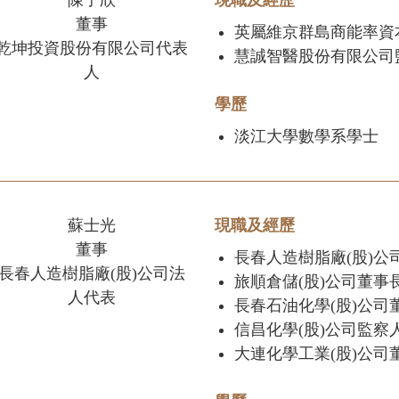
陳子欣
現職及經歷
董事
英屬維京群島商能率資
乾坤投資股份有限公司代表
慧誠智醫股份有限公司
人
學歷
淡江大學數學系學士
蘇士光
現職及經歷
董事
長春人造樹脂廠(股)公
長春人造樹脂廠(股)公司法
旅順倉儲(股)公司董事
人代表
長春石油化學(股)公司
信昌化學(股)公司監察
大連化學工業(股)公司