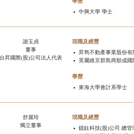
學歷
中興大學 學士
謝玉貞
現職及經歷
董事
昇雋不動產事業股份有
台昇國際(股)公司法人代表
英屬維京群島商順成國
學歷
東海大學會計系學士
舒麗玲
現職及經歷
獨立董事
鐿鈦科技(股)公司 總